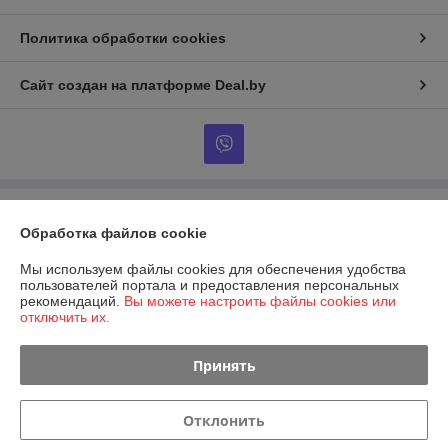
Политика обработки cookies
Сайт создан на платформе Deal.by
Информация для покупателя
Обработка файлов cookie
Индивидуальный предприниматель:
Индивидуальный
предприниматель Неверо Дмитрий Викторович
Мы используем файлы cookies для обеспечения удобства
231286, Беларусь. г.Лида, ул.Набережная д.2 корп.3, кв.16
пользователей портала и предоставления персональных
рекомендаций.
Вы можете настроить файлы cookies или
Регистрационный номер ЕГР: 591357368
отключить их.
УНП: 591357368
Принять
Регистрационный орган: Лидский райисполком
Дата регистрации компании: 02.02.2017
Отклонить
Местонахождение книги жалоб и предложений: ул. Гагарина 18а